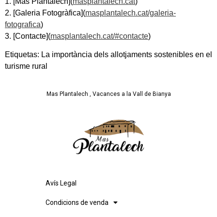
1. [Mas Plantalech](
masplantalech.cat
)
2. [Galeria Fotogràfica](
masplantalech.cat/galeria-
fotografica
)
3. [Contacte](
masplantalech.cat/#contacte
)
Etiquetas:
La importància dels allotjaments sostenibles en el
turisme rural
Mas Plantalech , Vacances a la Vall de Bianya
Avís Legal
Condicions de venda