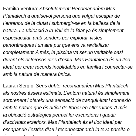
Família Ventura:
Absolutament! Recomanaríem Mas
Plantalech a qualsevol persona que vulgui escapar de
l’enrenou de la ciutat i submergir-se en la bellesa de la
natura. La ubicació a la Vall de la Bianya és simplement
espectacular, amb senders per explorar, vistes
panoràmiques i un aire pur que ens va revitalitzar
completament. A més, la piscina va ser un veritable oasi
durant els calorosos dies d’estiu. Mas Plantalech és un lloc
ideal per crear records inoblidables en família i connectar-se
amb la natura de manera única.
Laura i Sergio
:
Sens dubte, recomanaríem Mas Plantalech
als nostres éssers estimats. L’entorn natural és simplement
sorprenent i ofereix una sensació de tranquil·litat i connexió
amb la natura que és difícil de trobar en altres llocs. A més,
la ubicació estratègica permet fer excursions i gaudir
d’activitats exteriors. Mas Plantalech és el lloc ideal per
escapar de l’estrès diari i reconnectar amb la teva parella o