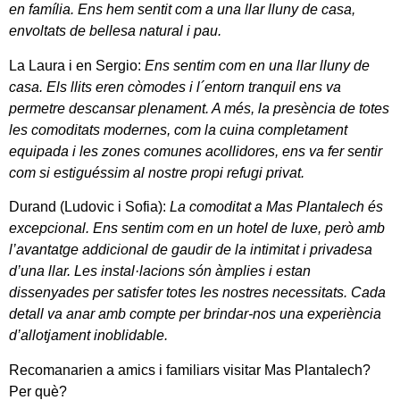
en família. Ens hem sentit com a una llar lluny de casa,
envoltats de bellesa natural i pau.
La Laura i en Sergio:
Ens sentim com en una llar lluny de
casa. Els llits eren còmodes i l´entorn tranquil ens va
permetre descansar plenament. A més, la presència de totes
les comoditats modernes, com la cuina completament
equipada i les zones comunes acollidores, ens va fer sentir
com si estiguéssim al nostre propi refugi privat.
Durand (Ludovic i Sofia)
:
La comoditat a Mas Plantalech és
excepcional. Ens sentim com en un hotel de luxe, però amb
l’avantatge addicional de gaudir de la intimitat i privadesa
d’una llar. Les instal·lacions són àmplies i estan
dissenyades per satisfer totes les nostres necessitats. Cada
detall va anar amb compte per brindar-nos una experiència
d’allotjament inoblidable.
Recomanarien a amics i familiars visitar Mas Plantalech?
Per què?