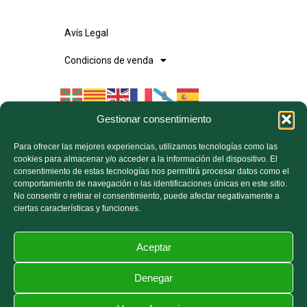
Avís Legal
Condicions de venda
Gestionar consentimiento
El cobro se realiza a través de una pasarela
Para ofrecer las mejores experiencias, utilizamos tecnologías como las
segura de pago gestionada por la plataforma de
cookies para almacenar y/o acceder a la información del dispositivo. El
reservas, y los datos de la tarjeta se tratan en un
consentimiento de estas tecnologías nos permitirá procesar datos como el
entorno seguro
comportamiento de navegación o las identificaciones únicas en este sitio.
No consentir o retirar el consentimiento, puede afectar negativamente a
ciertas características y funciones.
©
2026
· Crèdits: Disseny i implementació web:
Manel Caparrós
· Servidors i publicació:
igualada.online
· Contingut blog:
Aceptar
conten.blog
Denegar